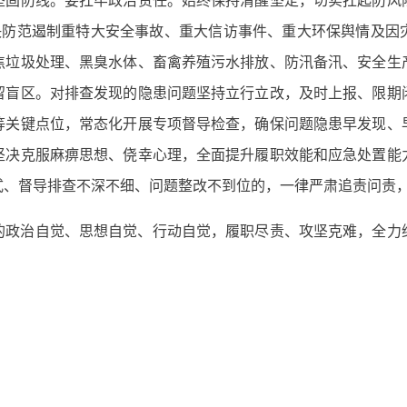
坚决防范遏制重特大安全事故、重大信访事件、重大环保舆情及因
焦垃圾处理、黑臭水体、畜禽养殖污水排放、防汛备汛、安全生
留盲区。对排查发现的隐患问题坚持立行立改，及时上报、限期
等关键点位，常态化开展专项督导检查，确保问题隐患早发现、
坚决克服麻痹思想、侥幸心理，全面提升履职效能和应急处置能
式、督导排查不深不细、问题整改不到位的，一律严肃追责问责
的政治自觉、思想自觉、行动自觉，履职尽责、攻坚克难，全力