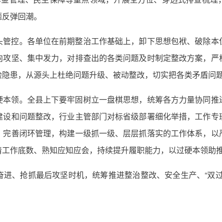
题反弹回潮。
头管控。各单位在前期整治工作基础上，卸下思想包袱、破除本
向攻坚、集中发力，对排查出的各类问题及时制定整改方案，严
险隐患，从源头上杜绝问题升级、被动整改，切实把各类矛盾问
硬本领。全县上下要牢固树立一盘棋思想，统筹各方力量协同推
建设和问题整改，行业主管部门对标省级部署细化举措，工作专
、完善闭环管理，构建一级抓一级、层层抓落实的工作体系，以
清工作底数、熟知应知应会，持续提升履职能力，以过硬本领助
奋进、抢抓最后攻坚时机，统筹推进整治整改、安全生产、“双过