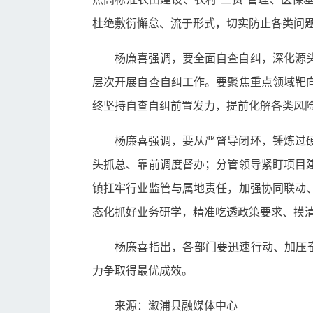
杜绝敷衍懈怠、流于形式，切实防止各类问
杨廉喜强调，要全面自查自纠，深化源
层次开展自查自纠工作。要聚焦重点领域靶
终坚持自查自纠前置发力，提前化解各类风
杨廉喜强调，要从严督导闭环，锤炼过
头抓总、靠前调度督办；分管领导紧盯项目
镇扛牢行业监管与属地责任，加强协同联动
态化抓好业务研学，精准吃透政策要求、摸
杨廉喜指出，各部门要迅速行动、加压
力争取得最优成效。
来源：溆浦县融媒体中心