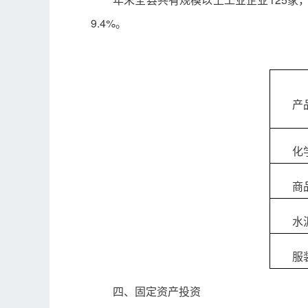
9.4%。
产
化
商
水
服
四、固定资产投资