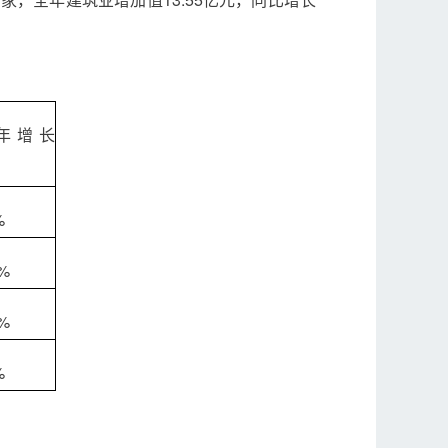
年增长
%
9%
9%
%