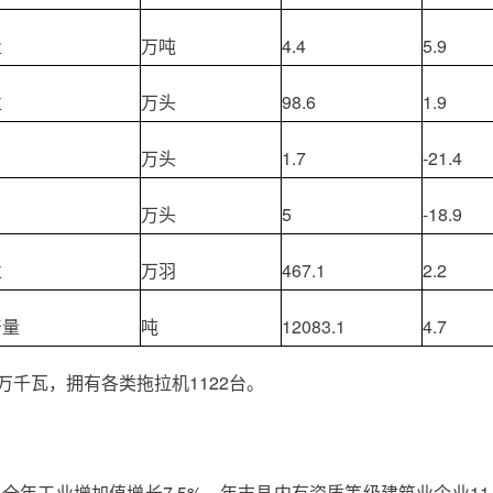
量
万吨
4.4
5.9
栏
万头
98.6
1.9
万头
1.7
-21.4
万头
5
-18.9
栏
万羽
467.1
2.2
产量
吨
12083.1
4.7
万千瓦，拥有各类拖拉机1122台。
全年工业增加值增长7.5%。年末县内有资质等级建筑业企业11 