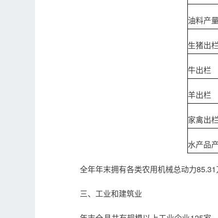
油料产
生猪出
牛出栏
羊出栏
家禽出
水产品
全年年末拥有各类农用机械总动力85.31
三、工业和建筑业
年末全县共有规模以上工业企业125家，