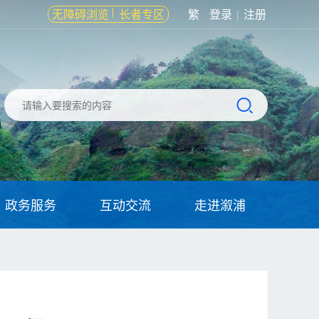
无障碍浏览
长者专区
繁
登录
注册
|
政务服务
互动交流
走进溆浦