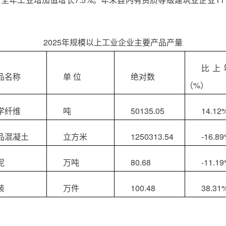
2025年规模以上工业企业主要产品产量
比上
品名称
单 位
绝对数
（%）
学纤维
吨
50135.05
14.12
品混凝土
立方米
1250313.54
-16.8
泥
万吨
80.68
-11.1
装
万件
100.48
38.31