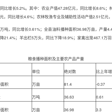
同比增长5.2%。其中：农业产值47.28亿元，同比增长8.6%；
3亿元，同比增长4.6%；农林牧渔专业及辅助性活动产值2.51亿元，
3万吨，同比增长0.61%；全县油料播种面积36.98万亩，产量4.
降21.4%；羊出栏5万头，同比下降18.9%；家禽出笼467.1万羽
粮食播种面积及主要农产品产量
单位
绝对数
比上年增
种面积
万亩
81.4
-0.37
量
万吨
36.63
0.61
种面积
万亩
36.98
3.3