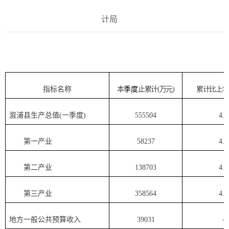
计局
指标名称
本
季度
止累计
(
万元
)
累计比上年
溆浦县生产总值
(
一季度
)
555504
4.5
第一产业
58237
4.5
第二产业
138703
4.9
第三产业
358564
4.3
地方一般公共预算收入
39031
-