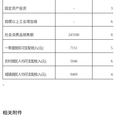
固定资产投资
-
3.6
规模以上工业增加值
-
6.5
社会消费品销售额
243180
0.3
一季度居民可支配收入
(
元
)
：
7151
5.2
农村居民人均可支配收入
(
元
)
5946
6.4
城镇居民人均可支配收入
(
元
)
9469
4.5
、
相关附件