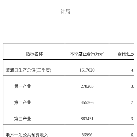
计局
指标名称
本
季度
止累计
(万元)
累计比上年
溆浦县生产总值
(
三
季度
)
1617020
4.3
第一产业
278203
3.0
第二产业
455366
7.8
第三产业
883451
3.3
地方一般公共预算收入
86996
6.4