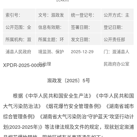
索引号：
文号：溆政发
统一登记号：
公开方式：主
431200/2025-
公开范围：全
〔2025〕5号
信息有效期：
XPDR-2025-
签署日期：
动公开
登记日期：
035700
部公开
所属机构：溆
2030-12-28
所属主题：环
00005
2025-12-29
发文日期：
2025-12-29
公开责任部
浦县人民政府
境监测、保护
2025-12-29
门：溆浦县人
与治理
民政府办公室
XPDR-2025-00005
溆政发〔2025〕5号
根据《中华人民共和国安全生产法》《中华人民共和国
大气污染防治法》《烟花爆竹安全管理条例》《湖南省城市
综合管理条例》《湖南省大气污染防治“守护蓝天”攻坚行动计
划(2023-2025年)》等法律法规及文件的规定，现就划定溆浦