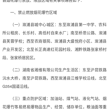
县烟花爆竹禁放、限放区域有关事项通告如下：
一、禁止燃放烟花爆竹区域
（一）溆浦县城中心城区：东至溆浦县第一中学、农科
所公租房、长乐村、高低村自来水厂；南至桥思公路、溆浦
县芙蓉学校；西至农商银苑、溆浦县大盛悦府小区、溆浦县
产业开发区；北至长芷高速红花园村段、湘黔铁路张家桥村
段、张家桥居民区。
（二）湖南省湘维有限公司生产生活区：东至沪昆铁路
沅水大桥，南至沪昆铁路，西至溆浦县江维学校沿线，北至
G354国道沿线。
（三）重点防护区域：加油站、煤气站、液化气站、烟
花爆竹等易燃易爆物品生产、经营、储存单位，粮油面等重