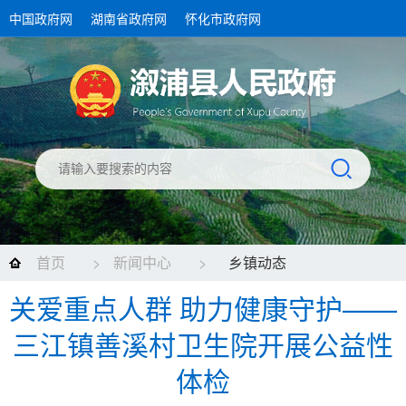
中国政府网
湖南省政府网
怀化市政府网
首页
>
新闻中心
>
乡镇动态
关爱重点人群 助力健康守护——
三江镇善溪村卫生院开展公益性
体检