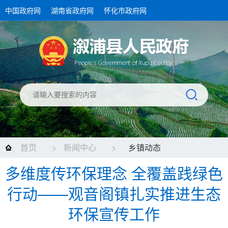
中国政府网
湖南省政府网
怀化市政府网
首页
>
新闻中心
>
乡镇动态
多维度传环保理念 全覆盖践绿色
行动——观音阁镇扎实推进生态
环保宣传工作