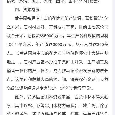
横坡、茅湾、树凉、大埠、西坪、金中15个村委会。
四、资源概况
黄茅园镇拥有丰富的花岗石矿产资源，蓄积量达1亿
立方米，石材材质好，荒料成材率高，目前由七家公司
联合开采，总投资达5000 万元，年生产各种规模的型材
400万平方米，年产值达3000万元，从业人员达300多
人。以黄茅园为中心的花岗石基地位列怀化十大建材基
地之一，石材产业基本形成了集矿山开采、生产加工及
销售一体化的产业体系，成为推动镇经济发展新的增长
点。这里还蕴藏着大量的锰、钿、镍等稀有金属。天然
高级瓷泥曾经通过专家鉴定，定论为“世界罕见”。
此外，黄茅园镇山林资源丰富，百余种林木得天独
厚，其中以松、衫等常用木材为最多；土地广阔，除了
盛产稻谷外，还适宜种植马铃薯、红薯、生姜等经济作