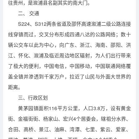
往贵州，是溆浦县名副其实的南大门。
二、 交通
S224、S312两条省道及邵怀高速溆浦二级公路连接
线穿镇而过，交叉分布形成四通八达的公路网络；数十
辆公交车以此为中心，向广东、浙江、海南、邵阳、洪
江、怀化、溆浦及临近周边地区辐射，为人们出行带来
了极大的便利，中国电信，中国移动，中国联通网络覆
盖全镇并渗透到千家万户，拉近了山民与外面大世界的
距离。
三、行政区划
黄茅园镇面积116平方公里，人口3.8万，设有黄金
街、金福街街、杨家山、宏兴4个居委会，辖祖分水界、
合田、高桥、景江、油麻、湾潭、七里、紫云、爱家、