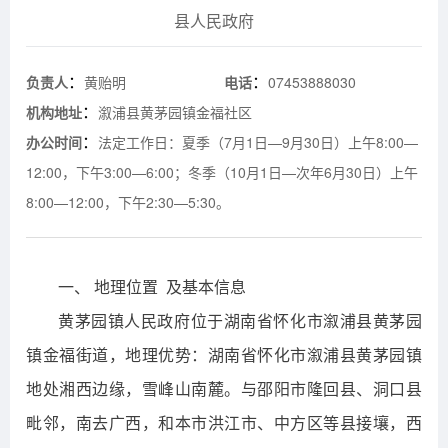
县人民政府
：
：
负责人
黄贻明
电话
07453888030
：
机构地址
溆浦县黄茅园镇金福社区
：
办公时间
法定工作日：夏季（7月1日—9月30日）上午8:00—
12:00，下午3:00—6:00；冬季（10月1日—次年6月30日）上午
8:00—12:00，下午2:30—5:30。
一、 地理位置 及基本信息
黄茅园镇人民政府位于湖南省怀化市溆浦县黄茅园
镇金福街道，地理优势：湖南省怀化市溆浦县黄茅园镇
地处湘西边缘，雪峰山南麓。与邵阳市隆回县、洞口县
毗邻，南去广西，和本市洪江市、中方区等县接壤，西