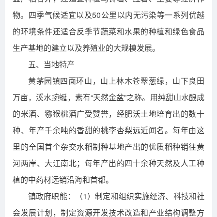
物。四季气候适宜以及50公里以内无污染等一系列优越
的环境条件还适合反季节蔬菜和水果的种植和绿色食品
生产基地的建立以及养殖业的大规模发展。
五、当地特产
黄茅园镇四面环山，山上林木苍翠葱绿，山下良田
万亩，溪水蜿蜒，素有“天然金盆”之称。用纯甜山水酿成
的米酒、猕猴桃酒广受赞誉，经肥沃土地培育出的数十
种、年产千余吨的香甜的桃李杏梨远近闻名。每年由这
里的全国首个杂交水稻制种基地产出的优质稻种销往黄
河两岸、大江南北；每年产出的四十余种天然及人工种
植的中药材远销沿海和首都。
镇政府职能：（1）制定和组织实施经济、科技和社
会发展计划，制定资源开发技术改造和产业结构调整方