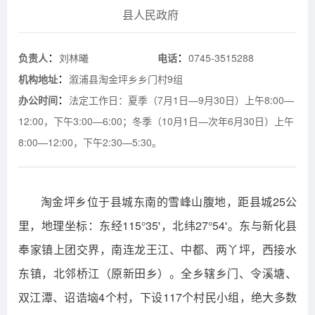
县人民政府
：
：
负责人
刘林曦
电话
0745-3515288
：
机构地址
溆浦县淘金坪乡乡门村9组
：
办公时间
法定工作日：夏季（7月1日—9月30日）上午8:00—
12:00，下午3:00—6:00；冬季（10月1日—次年6月30日）上午
8:00—12:00，下午2:30—5:30。
淘金坪乡位于县城东南的雪峰山腹地，距县城25公
里，地理坐标：东经115°35'，北纬27°54'。东与新化县
奉家镇上团交界，南连龙王江、中都、两丫坪，西接水
东镇，北邻桥江（原新田乡）。全乡辖乡门、令溪塘、
双江潭、诏诰垴4个村，下设117个村民小组，绝大多数