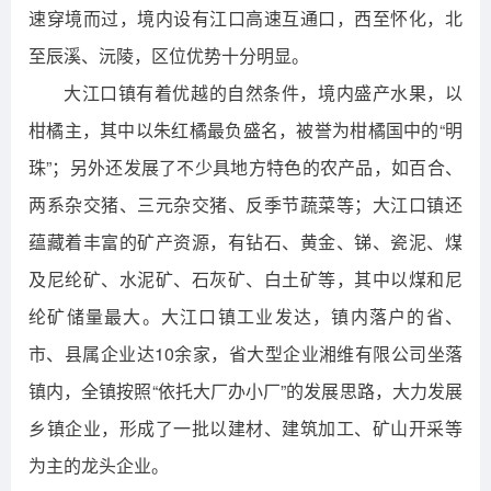
速穿境而过，境内设有江口高速互通口，西至怀化，北
至辰溪、沅陵，区位优势十分明显。
大江口镇有着优越的自然条件，境内盛产水果，以
柑橘主，其中以朱红橘最负盛名，被誉为柑橘国中的“明
珠”；另外还发展了不少具地方特色的农产品，如百合、
两系杂交猪、三元杂交猪、反季节蔬菜等；大江口镇还
蕴藏着丰富的矿产资源，有钻石、黄金、锑、瓷泥、煤
及尼纶矿、水泥矿、石灰矿、白土矿等，其中以煤和尼
纶矿储量最大。大江口镇工业发达，镇内落户的省、
市、县属企业达10余家，省大型企业湘维有限公司坐落
镇内，全镇按照“依托大厂办小厂”的发展思路，大力发展
乡镇企业，形成了一批以建材、建筑加工、矿山开采等
为主的龙头企业。