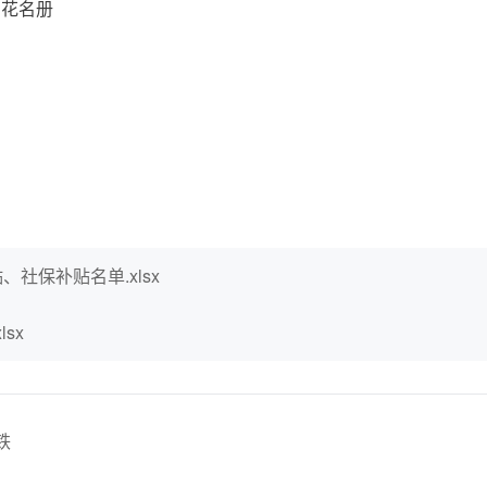
花名册
、社保补贴名单.xlsx
sx
铁