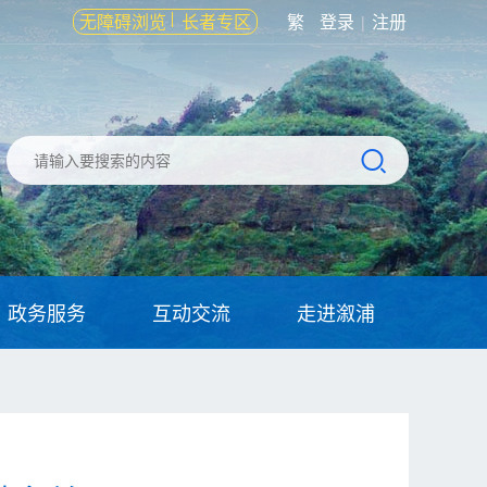
无障碍浏览
长者专区
繁
登录
注册
|
政务服务
互动交流
走进溆浦